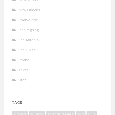
New Orleans
Overvejelse
Planlægning
San Antonio
San Diego
Strand
Texas
Utah
TAGS
Airboats
Alligator
American Airlines
Avis
BBQ