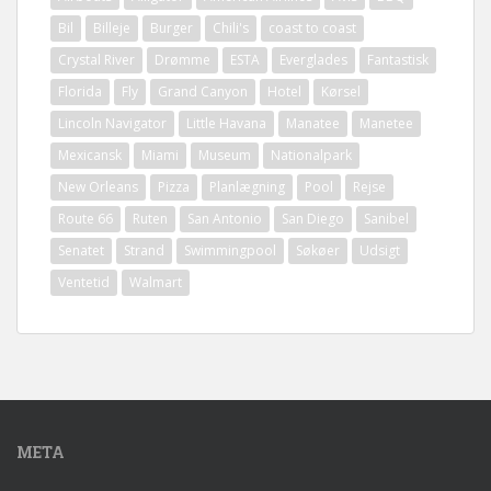
Bil
Billeje
Burger
Chili's
coast to coast
Crystal River
Drømme
ESTA
Everglades
Fantastisk
Florida
Fly
Grand Canyon
Hotel
Kørsel
Lincoln Navigator
Little Havana
Manatee
Manetee
Mexicansk
Miami
Museum
Nationalpark
New Orleans
Pizza
Planlægning
Pool
Rejse
Route 66
Ruten
San Antonio
San Diego
Sanibel
Senatet
Strand
Swimmingpool
Søkøer
Udsigt
Ventetid
Walmart
META