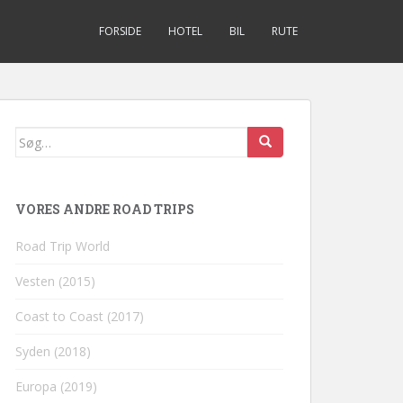
FORSIDE
HOTEL
BIL
RUTE
Søg
efter:
VORES ANDRE ROAD TRIPS
Road Trip World
Vesten (2015)
Coast to Coast (2017)
Syden (2018)
Europa (2019)