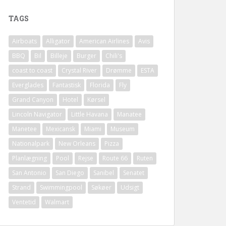
TAGS
Airboats
Alligator
American Airlines
Avis
BBQ
Bil
Billeje
Burger
Chili's
coast to coast
Crystal River
Drømme
ESTA
Everglades
Fantastisk
Florida
Fly
Grand Canyon
Hotel
Kørsel
Lincoln Navigator
Little Havana
Manatee
Manetee
Mexicansk
Miami
Museum
Nationalpark
New Orleans
Pizza
Planlægning
Pool
Rejse
Route 66
Ruten
San Antonio
San Diego
Sanibel
Senatet
Strand
Swimmingpool
Søkøer
Udsigt
Ventetid
Walmart