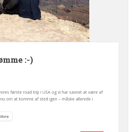
ømme :-)
res første road trip i USA og vi har savnet at være af
de nu om at komme af sted igen – måske allerede i
More