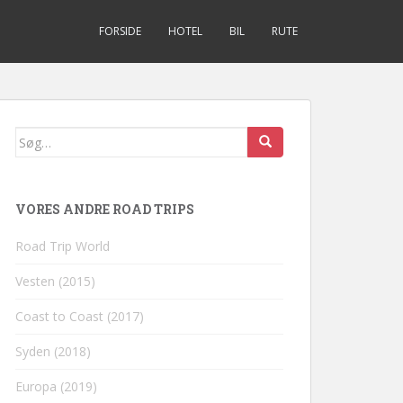
FORSIDE
HOTEL
BIL
RUTE
Søg
efter:
VORES ANDRE ROAD TRIPS
Road Trip World
Vesten (2015)
Coast to Coast (2017)
Syden (2018)
Europa (2019)