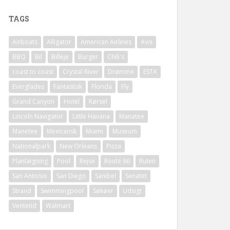
TAGS
Airboats
Alligator
American Airlines
Avis
BBQ
Bil
Billeje
Burger
Chili's
coast to coast
Crystal River
Drømme
ESTA
Everglades
Fantastisk
Florida
Fly
Grand Canyon
Hotel
Kørsel
Lincoln Navigator
Little Havana
Manatee
Manetee
Mexicansk
Miami
Museum
Nationalpark
New Orleans
Pizza
Planlægning
Pool
Rejse
Route 66
Ruten
San Antonio
San Diego
Sanibel
Senatet
Strand
Swimmingpool
Søkøer
Udsigt
Ventetid
Walmart