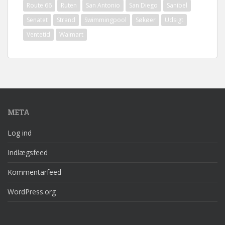
Route 66
Ruten
San Antonio
San Diego
Sanibel
Senatet
Strand
Swimmingpool
Søkøer
Udsigt
Ventetid
Walmart
META
Log ind
Indlægsfeed
Kommentarfeed
WordPress.org