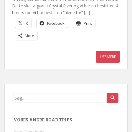
Dette skal vi gøre i Crystal River og vi har nu bestilt en 4
timers tur. Vi har bestilt en “alene tur” […]
X
Facebook
Print
More
LÆS MERE
Søg
efter:
VORES ANDRE ROAD TRIPS
Road Trip World