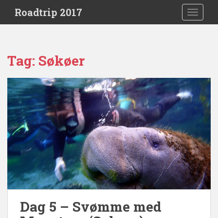
S
Roadtrip 2017
TOGGLE
k
i
p
t
Tag:
Søkøer
o
m
a
i
n
c
o
n
t
e
n
t
Dag 5 – Svømme med