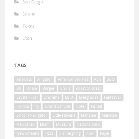
San Diego
Strand
Texas
Utah
TAGS
Airboats
Alligator
American Airlines
Avis
BBQ
Bil
Billeje
Burger
Chili's
coast to coast
Crystal River
Drømme
ESTA
Everglades
Fantastisk
Florida
Fly
Grand Canyon
Hotel
Kørsel
Lincoln Navigator
Little Havana
Manatee
Manetee
Mexicansk
Miami
Museum
Nationalpark
New Orleans
Pizza
Planlægning
Pool
Rejse