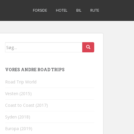
FORSIDE
HOTEL
BIL
RUTE
Søg
efter:
VORES ANDRE ROAD TRIPS
Road Trip World
Vesten (2015)
Coast to Coast (2017)
Syden (2018)
Europa (2019)