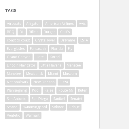
TAGS
Airboats
Alligator
American Airlines
Avis
BBQ
Bil
Billeje
Burger
Chili's
coast to coast
Crystal River
Drømme
ESTA
Everglades
Fantastisk
Florida
Fly
Grand Canyon
Hotel
Kørsel
Lincoln Navigator
Little Havana
Manatee
Manetee
Mexicansk
Miami
Museum
Nationalpark
New Orleans
Pizza
Planlægning
Pool
Rejse
Route 66
Ruten
San Antonio
San Diego
Sanibel
Senatet
Strand
Swimmingpool
Søkøer
Udsigt
Ventetid
Walmart