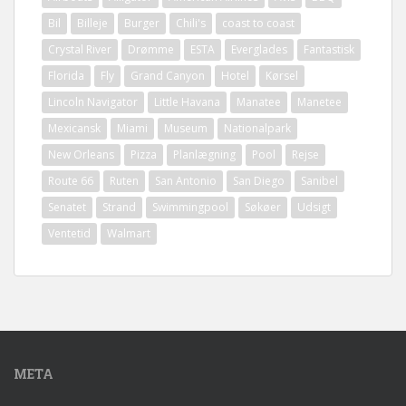
Bil
Billeje
Burger
Chili's
coast to coast
Crystal River
Drømme
ESTA
Everglades
Fantastisk
Florida
Fly
Grand Canyon
Hotel
Kørsel
Lincoln Navigator
Little Havana
Manatee
Manetee
Mexicansk
Miami
Museum
Nationalpark
New Orleans
Pizza
Planlægning
Pool
Rejse
Route 66
Ruten
San Antonio
San Diego
Sanibel
Senatet
Strand
Swimmingpool
Søkøer
Udsigt
Ventetid
Walmart
META