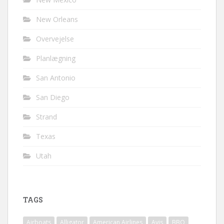
New Orleans
Overvejelse
Planlægning
San Antonio
San Diego
Strand
Texas
Utah
TAGS
Airboats
Alligator
American Airlines
Avis
BBQ