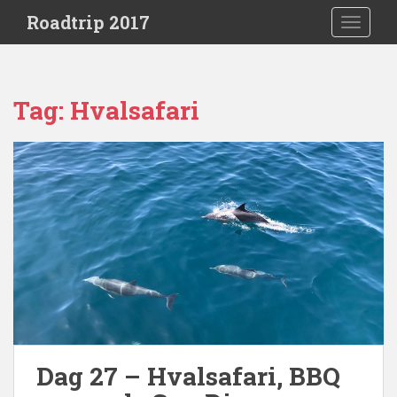
S
Roadtrip 2017
TOGGLE
k
i
p
t
Tag:
Hvalsafari
o
m
a
i
n
c
o
n
t
e
n
t
Dag 27 – Hvalsafari, BBQ